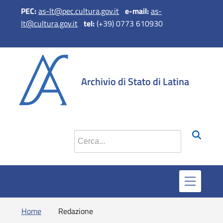
PEC:
as-lt@pec.cultura.gov.it
e
-mail:
as-
lt@cultura.gov.it
tel:
(+39) 0773 610930
si apre in 
si apr
Archivio di Stato di Latina
Cerca nel sito
Home
Redazione